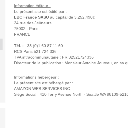
Information éditeur :
Le présent site est édité par :
LBC France SASU
au capital de 3.252.490€
24 rue des Jeûneurs
75002 - Paris
FRANCE
Tél. :
+33 (0)1 60 87 11 60
VÄDERSTAD CARRIER
HEVA FRON
RCS Paris 521 724 336
 BREVA
KUHN GMD 702
CR...
40.
TVA intracommunautaire : FR 32521724336
0
2001
2010
20
Directeur de la publication : Monsieur Antoine Jouteau, en sa
0 €
3 000 €
18 500 €
7 20
Informations hébergeur :
Le présent site est hébergé par :
AMAZON WEB SERVICES INC
Siège Social : 410 Terry Avenue North - Seattle WA 98109-521