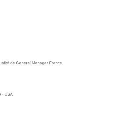
T PARKER
KÖCKERLING
..
ALLROUNDE...
16
2018
 qualité de General Manager France.
0 €
26 000 €
0 - USA